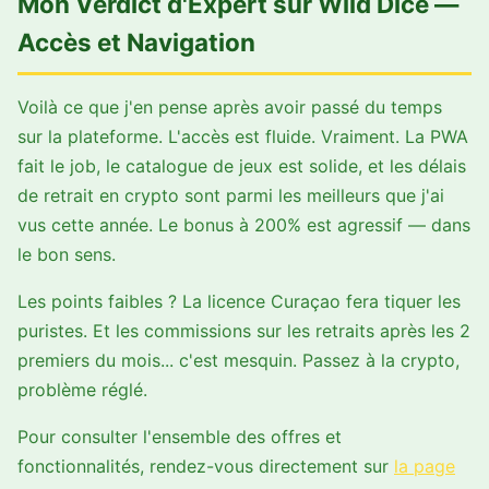
Mon Verdict d'Expert sur Wild Dice —
Accès et Navigation
Voilà ce que j'en pense après avoir passé du temps
sur la plateforme. L'accès est fluide. Vraiment. La PWA
fait le job, le catalogue de jeux est solide, et les délais
de retrait en crypto sont parmi les meilleurs que j'ai
vus cette année. Le bonus à 200% est agressif — dans
le bon sens.
Les points faibles ? La licence Curaçao fera tiquer les
puristes. Et les commissions sur les retraits après les 2
premiers du mois... c'est mesquin. Passez à la crypto,
problème réglé.
Pour consulter l'ensemble des offres et
fonctionnalités, rendez-vous directement sur
la page