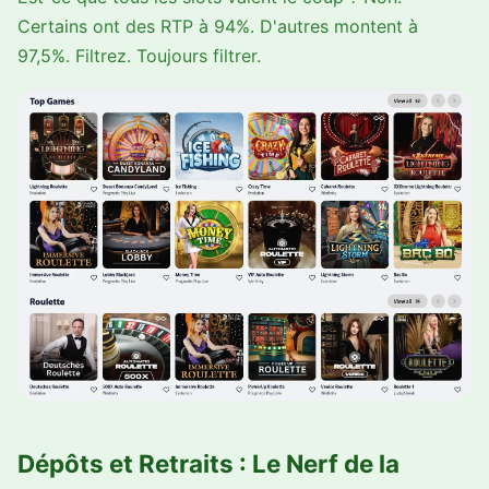
Certains ont des RTP à 94%. D'autres montent à
97,5%. Filtrez. Toujours filtrer.
Dépôts et Retraits : Le Nerf de la