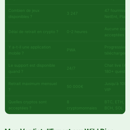
Combien de jeux
47 fournisseu
3 247
disponibles ?
NetEnt, Play'
Aucune commi
Délai de retrait en crypto ?
0-2 heures
acceptées
Y a-t-il une application
Progressive 
PWA
mobile ?
téléchargeme
Le support est disponible
Chat live (47
24/7
quand ?
180+ questio
Retrait maximum mensuel
Jusqu'à 100 
50 000€
?
VIP
Quelles cryptos sont
8
BTC, ETH, US
acceptées ?
cryptomonnaies
BCH, SOL