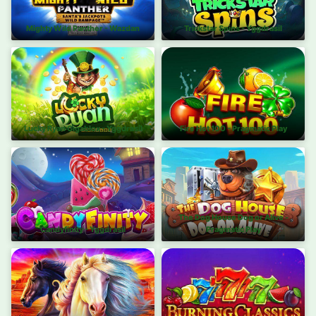
Mighty Wild Panther - Wazdan
Trickstar Spins - Yggdrasil
Lucky Ryan Gigablox - Yggdrasil
Fire Hot 100 - Pragmatic Play
The Dog House Dog or Alive -
Candyfinity - Yggdrasil
Pragmatic Play