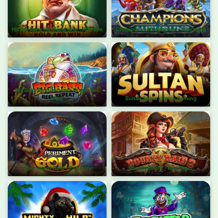
Hit the Bank Hold and Win - Playson
Champions of Mithrune - Play'n GO
Big Bass Reel Repeat - Pragmatic
Play
Sultan Spins - Relax Gaming
Xperiment Gold - Popiplay
Bounty Raid 2 - Red Tiger