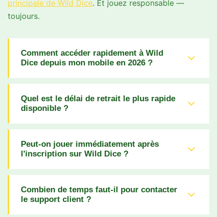
principale de Wild Dice
. Et jouez responsable —
toujours.
Comment accéder rapidement à Wild
Dice depuis mon mobile en 2026 ?
Wild Dice utilise une technologie PWA
(application web progressive) qui ne nécessite
Quel est le délai de retrait le plus rapide
disponible ?
aucun téléchargement. Ajoutez simplement
l'icône à votre écran d'accueil depuis Safari ou
Les cryptomonnaies offrent les retraits les plus
Chrome. L'accès est instantané, et vous
véloces : 0 à 2 heures seulement. Pour les e-
Peut-on jouer immédiatement après
retrouvez vos 3 247 jeux en un tap.
l'inscription sur Wild Dice ?
wallets, comptez entre 0 et 24 heures
maximum. Les cartes bancaires prennent 1-3
Absolument. Dès validation de votre compte,
jours, tandis que le virement SEPA nécessite 2-
effectuez un dépôt minimum de 10€ par crypto
Combien de temps faut-il pour contacter
5 jours ouvrables.
le support client ?
ou carte (20€ pour SEPA). Votre bonus de
200% jusqu'à 4 500€ et vos 50 premiers tours