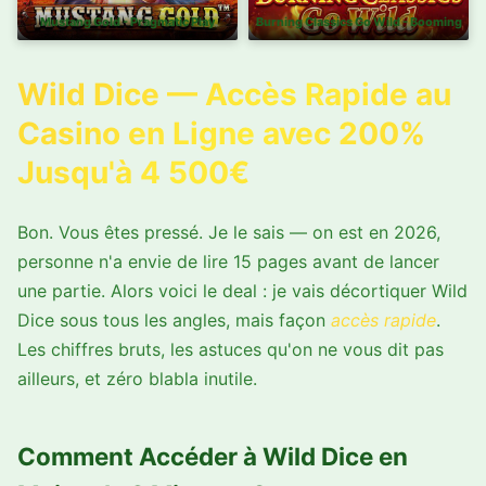
Mustang Gold - Pragmatic Play
Burning Classics Go Wild - Booming
Wild Dice — Accès Rapide au
Casino en Ligne avec 200%
Jusqu'à 4 500€
Bon. Vous êtes pressé. Je le sais — on est en 2026,
personne n'a envie de lire 15 pages avant de lancer
une partie. Alors voici le deal : je vais décortiquer Wild
Dice sous tous les angles, mais façon
accès rapide
.
Les chiffres bruts, les astuces qu'on ne vous dit pas
ailleurs, et zéro blabla inutile.
Comment Accéder à Wild Dice en