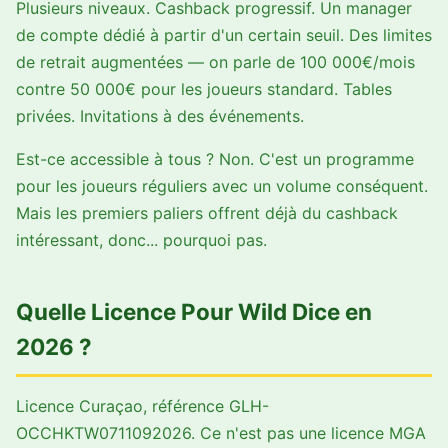
Plusieurs niveaux. Cashback progressif. Un manager
de compte dédié à partir d'un certain seuil. Des limites
de retrait augmentées — on parle de 100 000€/mois
contre 50 000€ pour les joueurs standard. Tables
privées. Invitations à des événements.
Est-ce accessible à tous ? Non. C'est un programme
pour les joueurs réguliers avec un volume conséquent.
Mais les premiers paliers offrent déjà du cashback
intéressant, donc... pourquoi pas.
Quelle Licence Pour Wild Dice en
2026 ?
Licence Curaçao, référence GLH-
OCCHKTW0711092026. Ce n'est pas une licence MGA